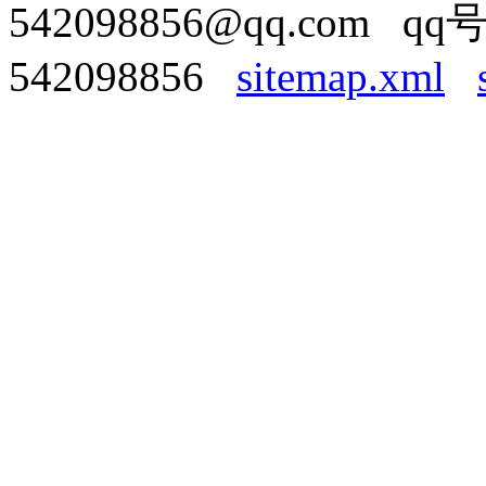
542098856@qq.com qq
542098856
sitemap.xml